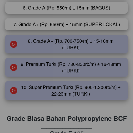
6. Grade A (Rp. 550/m) ± 15mm (BAGUS)
`
7. Grade A+ (Rp. 650/m) ± 15mm (SUPER LOKAL)
`
8. Grade A+ (Rp. 700-750/m) ± 15-16mm
`
(TURKI)
9. Premium Turki (Rp. 780-830rb/m) ± 16-18mm
`
(TURKI)
10. Super Premium Turki (Rp. 900-1.200rb/m) ±
`
22-23mm (TURKI)
Grade Biasa Bahan Polypropylene BCF
___________________