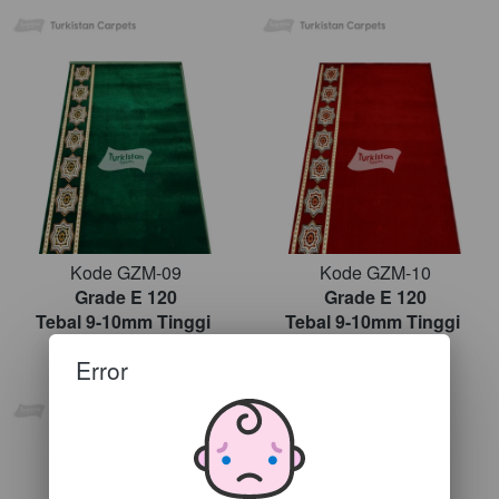
Kode GZM-09
Kode GZM-10
Grade E 120
Grade E 120
Tebal 9-10mm Tinggi 
Tebal 9-10mm Tinggi 
120cm
120cm
Error
Rp. 225.000,-/m
Rp. 225.000,-/m