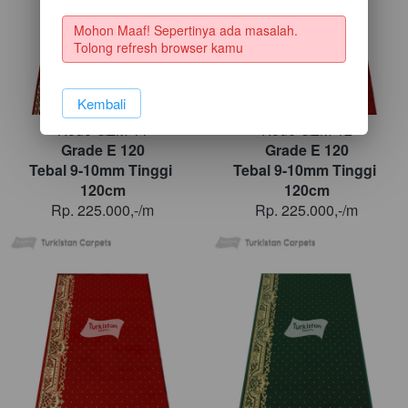
Mohon Maaf! Sepertinya ada masalah. 
Tolong refresh browser kamu
`
Kembali
Kode GZM-11
Kode GZM-12
Grade E 120
Grade E 120
Tebal 9-10mm Tinggi 
Tebal 9-10mm Tinggi 
120cm
120cm
Rp. 225.000,-/m
Rp. 225.000,-/m