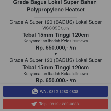
Grade Bagus Lokal Super Bahan 
Polypropylene Heatset
___________________
Grade A Super 120 (BAGUS) Lokal Super
VISCOSE 30%
Tebal 15mm Tinggi 120cm
Kenyamanan Ibadah Kelas Istimewa
Rp. 650.000,- /m
▼
Grade A Super 120 (BAGUS) Lokal Super
Tebal 15mm Tinggi 120cm
Kenyamanan Ibadah Kelas Istimewa
Rp. 650.000,- /m
▼
WA : 0812-1280-0838
`
▲ Kembali ke Menu
`
Telp : 0812-1280-0838
`
Grade A + Turki 
  Polypropylene 