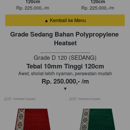
120cm
120cm
Rp. 225.000,-/m
Rp. 225.000,-/m
▲ Kembali ke Menu
`
Grade Sedang Bahan Polypropylene 
Heatset
___________________
Grade D 120 (SEDANG)
Tebal 10mm Tinggi 120cm
Awet, sholat lebih nyaman, perawatan mudah
Rp. 250.000,- /m
▼