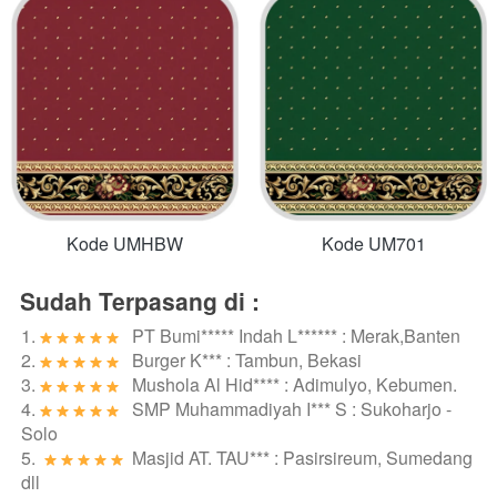
Kode UMHBW
Kode UM701
Sudah Terpasang di :
1. 
PT Bumi***** Indah L****** : Merak,Banten
2. 
Burger K*** : Tambun, Bekasi
3. 
Mushola Al Hid**** : Adimulyo, Kebumen.
4. 
SMP Muhammadiyah I*** S : Sukoharjo - 
Solo
5. 
Masjid AT. TAU*** : Pasirsireum, Sumedang
dll